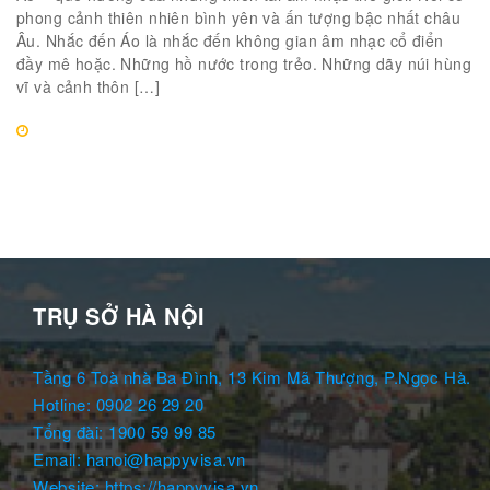
phong cảnh thiên nhiên bình yên và ấn tượng bậc nhất châu
Âu. Nhắc đến Áo là nhắc đến không gian âm nhạc cổ điển
đầy mê hoặc. Những hồ nước trong trẻo. Những dãy núi hùng
vĩ và cảnh thôn […]
TRỤ SỞ HÀ NỘI
Tầng 6 Toà nhà Ba Đình, 13 Kim Mã Thượng, P.Ngọc Hà.
Hotline: 0902 26 29 20
Tổng đài: 1900 59 99 85
Email: hanoi@happyvisa.vn
Website: https://happyvisa.vn