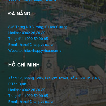
ĐÀ NẴNG
346 Trưng Nữ Vương, P.Hòa Cường
Hotline: 0902 26 29 20
Tổng đài: 1900 59 99 85
Email: hanoi@happyvisa.vn
Website: http://happyvisa.com.vn
HỒ CHÍ MINH
Tầng 12, phòng 1206, Citilight Tower, số 45 Võ Thị Sáu,
P.Tân Định .
Hotline: 0902 26 29 20
Tổng đài: 1900 59 99 85
Email: hanoi@happyvisa.vn