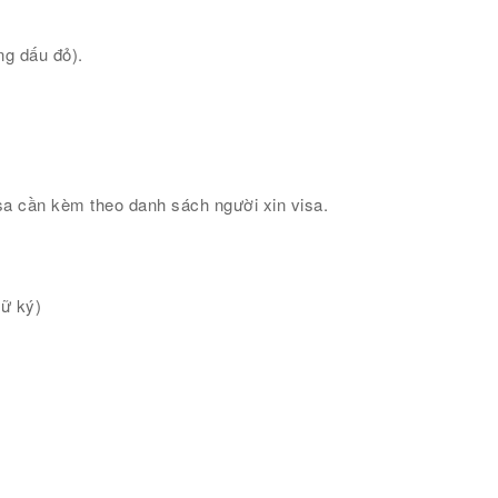
ng dấu đỏ).
isa cần kèm theo danh sách người xin visa.
hữ ký)