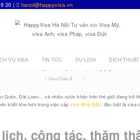
29 20 |
hanoi@happyvisa.vn
CH VỤ VISA
TIN TỨC
DU LỊCH
DỊCH THUẬT
 xin visa du lịch Nhật Bản, Happyvisa ca
Visa Châu Á
àn Quốc, Đài Loan… và nhiều nước khác trên thế giới đang trở th
nên khắt khe hơn trong việc cấp
visa Nhật Bản
, đặc biệt là visa
 lịch, công tác, thăm t