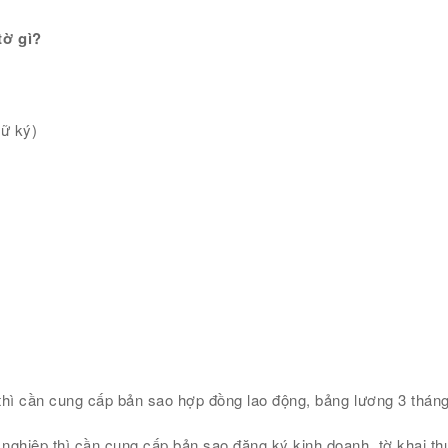
tờ gì?
hữ ký)
thì cần cung cấp bản sao hợp đồng lao động, bảng lương 3 tháng 
 nghiệp thì cần cung cấp bản sao đăng ký kinh doanh, tờ khai th