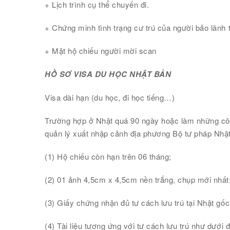
+ Lịch trình cụ thể chuyến đi.
+ Chứng minh tình trạng cư trú của người bảo lãnh 
+ Mặt hộ chiếu người mời scan
HỒ SƠ VISA DU HỌC NHẬT BẢN
Visa dài hạn (du học, đi học tiếng…)
Trường hợp ở Nhật quá 90 ngày hoặc làm những công 
quản lý xuất nhập cảnh địa phương Bộ tư pháp Nhật
(1) Hộ chiếu còn hạn trên 06 tháng;
(2) 01 ảnh 4,5cm x 4,5cm nền trắng, chụp mới nhất
(3) Giấy chứng nhận đủ tư cách lưu trú tại Nhật gố
(4) Tài liệu tương ứng với tư cách lưu trú như dưới