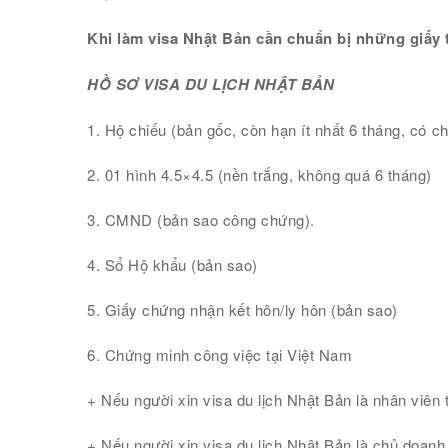
Khi làm visa Nhật Bản cần chuẩn bị những giấy 
HỒ SƠ VISA DU LỊCH NHẬT BẢN
1. Hộ chiếu (bản gốc, còn hạn ít nhất 6 tháng, có c
2. 01 hình 4.5×4.5 (nền trắng, không quá 6 tháng)
3. CMND (bản sao công chứng).
4. Sổ Hộ khẩu (bản sao)
5. Giấy chứng nhận kết hôn/ly hôn (bản sao)
6. Chứng minh công việc tại Việt Nam
+ Nếu người xin visa du lịch Nhật Bản là nhân viên 
+ Nếu người xin visa du lịch Nhật Bản là chủ doanh