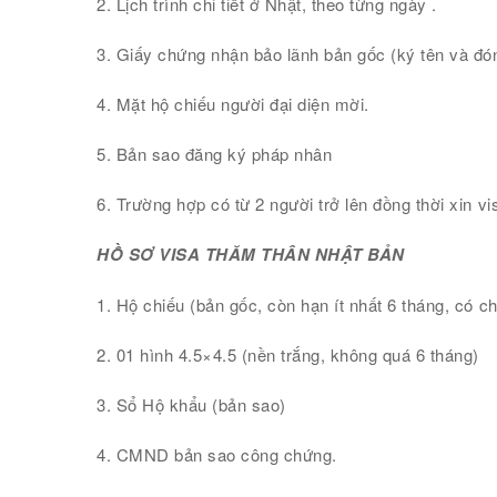
2. Lịch trình chi tiết ở Nhật, theo từng ngày .
3. Giấy chứng nhận bảo lãnh bản gốc (ký tên và đó
4. Mặt hộ chiếu người đại diện mời.
5. Bản sao đăng ký pháp nhân
6. Trường hợp có từ 2 người trở lên đồng thời xin v
HỒ SƠ VISA THĂM THÂN NHẬT BẢN
1. Hộ chiếu (bản gốc, còn hạn ít nhất 6 tháng, có c
2. 01 hình 4.5×4.5 (nền trắng, không quá 6 tháng)
3. Sổ Hộ khẩu (bản sao)
4. CMND bản sao công chứng.