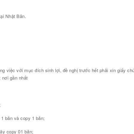
tại Nhật Bản.
việc với mục đích sinh lợi, đề nghị trước hết phải xin giấy ch
 nơi gần nhất
;
c 1 bản và copy 1 bản;
 đây copy 01 bản;