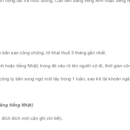
ị trí công tác và mức lương, Cần làm bằng tiếng Anh hoặc tiếng N
 bản sao công chứng, tờ khai thuế 3 tháng gần nhất.
h hoặc tiếng Nhật) trong đó nêu rõ tên người cử đi, thời gian côn
công ty bản song ngữ mới lấy trong 1 tuần, sao kê tài khoản ngâ
bằng tiếng Nhật)
ích đích mời cần ghi chi tiết).