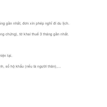
g gần nhất, đơn xin phép nghỉ đi du lịch.
ng chứng), tờ khai thuế 3 tháng gần nhất.
iện tại.
nh, sổ hộ khẩu (nếu là người thân),…