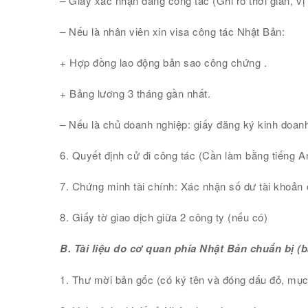
– Giấy xác nhận đang công tác (Ghi rõ thời gian, v
– Nếu là nhân viên xin visa công tác Nhật Bản:
+ Hợp đồng lao động bản sao công chứng .
+ Bảng lương 3 tháng gần nhất.
– Nếu là chủ doanh nghiệp: giấy đăng ký kinh doanh
6. Quyết định cử đi công tác (Cần làm bằng tiếng An
7. Chứng minh tài chính: Xác nhận số dư tài khoản 
8. Giấy tờ giao dịch giữa 2 công ty (nếu có)
B. Tài liệu do cơ quan phía Nhật Bản chuẩn bị (
1. Thư mời bản gốc (có ký tên và đóng dấu đỏ, mục đ