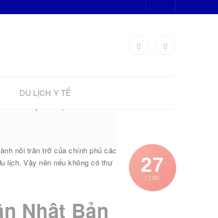
DU LỊCH Y TẾ
m kết đậu 99,9%
ành nỗi trăn trở của chính phủ các
27
 du lịch. Vậy nên nếu không có thư
/ 100
hân Nhật Bản