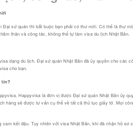
mời
ên Đại sứ quán thì bắt buộc bạn phải có thư mời. Có thể là thư m
thăm thân và công tác, không thể tự làm visa du lịch Nhật Bản.
visa dạng du lịch. Đại sứ quán Nhật Bản đã ủy quyền cho các côn
 visa cho bạn.
 tín?
appyvisa. Happyvisa là đơn vị được Đại sứ quán Nhật Bản ủy q
h hàng sẽ được tư vấn cụ thể về tất cả thủ tục giấy tờ. Mọi cô
g cam kết đậu. Tuy nhiên với visa Nhật Bản, khi đã nhận hồ sơ