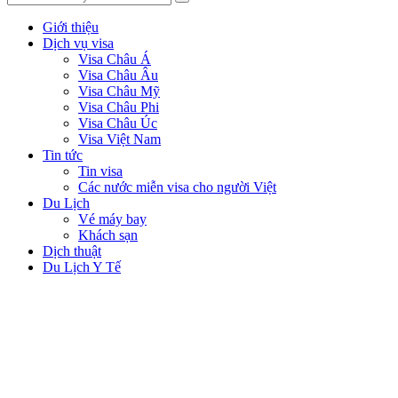
Giới thiệu
Dịch vụ visa
Visa Châu Á
Visa Châu Âu
Visa Châu Mỹ
Visa Châu Phi
Visa Châu Úc
Visa Việt Nam
Tin tức
Tin visa
Các nước miễn visa cho người Việt
Du Lịch
Vé máy bay
Khách sạn
Dịch thuật
Du Lịch Y Tế