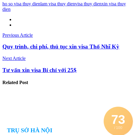
ho so visa thuy dien
lam visa thuy dien
visa thuy dien
xin visa thuy
dien
Previous Article
Quy trình, chi phí, thủ tục xin visa Thổ Nhĩ Kỳ
Next Article
Tư vấn xin visa Bỉ chỉ với 25$
Related
Post
73
/ 100
TRỤ SỞ HÀ NỘI