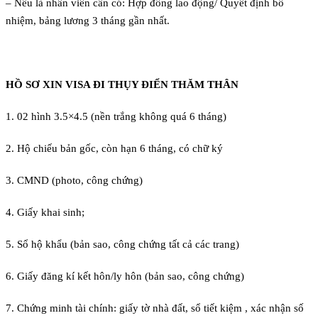
– Nếu là nhân viên cần có: Hợp đồng lao động/ Quyết định bổ
nhiệm, bảng lương 3 tháng gần nhất.
HỒ SƠ XIN VISA ĐI THỤY ĐIỂN THĂM THÂN
1. 02 hình 3.5×4.5 (nền trắng không quá 6 tháng)
2. Hộ chiếu bản gốc, còn hạn 6 tháng, có chữ ký
3. CMND (photo, công chứng)
4. Giấy khai sinh;
5. Sổ hộ khẩu (bản sao, công chứng tất cả các trang)
6. Giấy đăng kí kết hôn/ly hôn (bản sao, công chứng)
7. Chứng minh tài chính: giấy tờ nhà đất, sổ tiết kiệm , xác nhận số