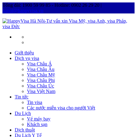
Tổng đài: 1900 59 99 85 - Hotline: 0902 26 29 20 |
hanoi@happyvisa.vn
Giới thiệu
Dịch vụ visa
Visa Châu Á
Visa Châu Âu
Visa Châu Mỹ
Visa Châu Phi
Visa Châu Úc
Visa Việt Nam
Tin tức
Tin visa
Các nước miễn visa cho người Việt
Du Lịch
Vé máy bay
Khách sạn
Dịch thuật
Du Lịch Y Tế