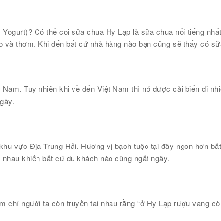
ogurt)? Có thể coi sữa chua Hy Lạp là sữa chua nổi tiếng nhất t
béo và thơm. Khi đến bất cứ nhà hàng nào bạn cũng sẽ thấy có s
t Nam. Tuy nhiên khi về đến Việt Nam thì nó được cải biến đi nh
gày.
 khu vực Địa Trung Hải. Hương vị bạch tuộc tại đây ngon hơn bất
 nhau khiến bất cứ du khách nào cũng ngất ngây.
m chí người ta còn truyền tai nhau rằng “ở Hy Lạp rượu vang c