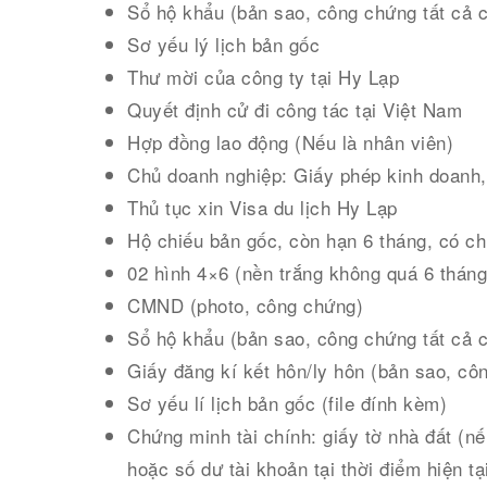
Sổ hộ khẩu (bản sao, công chứng tất cả c
Sơ yếu lý lịch bản gốc
Thư mời của công ty tại Hy Lạp
Quyết định cử đi công tác tại Việt Nam
Hợp đồng lao động (Nếu là nhân viên)
Chủ doanh nghiệp: Giấy phép kinh doanh, 
Thủ tục xin Visa du lịch Hy Lạp
Hộ chiếu bản gốc, còn hạn 6 tháng, có c
02 hình 4×6 (nền trắng không quá 6 tháng
CMND (photo, công chứng)
Sổ hộ khẩu (bản sao, công chứng tất cả c
Giấy đăng kí kết hôn/ly hôn (bản sao, cô
Sơ yếu lí lịch bản gốc (file đính kèm)
Chứng minh tài chính: giấy tờ nhà đất (nế
hoặc số dư tài khoản tại thời điểm hiện t