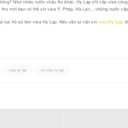
g không? Như nhiều nước châu Âu khác, Hy Lạp chỉ cấp visa côn
 thư mời bạn có thể xin visa Ý, Pháp, Hà Lan… những nước cấp 
thủ tục hồ sơ làm visa Hy Lạp. Nếu cần tư vấn xin
visa Hy Lạp
, 
visa hy lạp
xin visa hy lap
NẴNG
HỒ CHÍ MINH