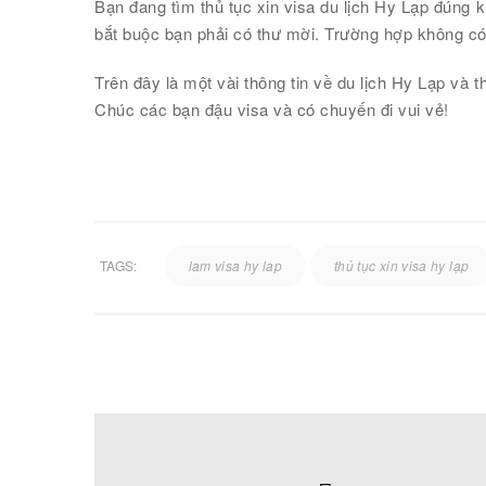
Bạn đang tìm thủ tục xin visa du lịch Hy Lạp đún
bắt buộc bạn phải có thư mời. Trường hợp không có
Trên đây là một vài thông tin về du lịch Hy Lạp và 
Chúc các bạn đậu visa và có chuyến đi vui vẻ!
TAGS:
lam visa hy lap
thủ tục xin visa hy lạp
TRỤ SỞ HÀ NỘI
ĐÀ 