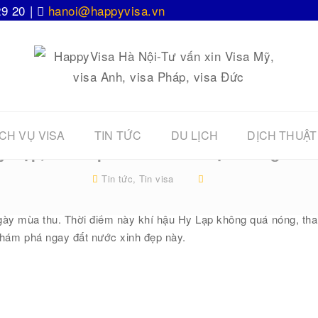
29 20 |
hanoi@happyvisa.vn
CH VỤ VISA
TIN TỨC
DU LỊCH
DỊCH THUẬT
y Lạp, khám phá đất nước Địa Trung Hải
Tin tức
,
Tin visa
gày mùa thu. Thời điểm này khí hậu Hy Lạp không quá nóng, tha
hám phá ngay đất nước xinh đẹp này.