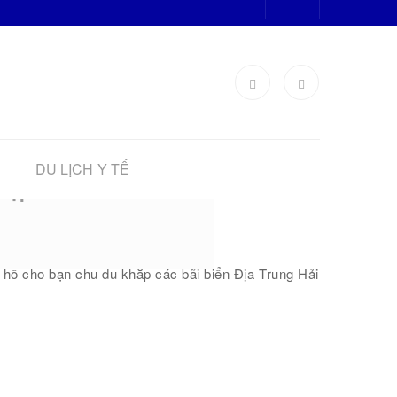
DU LỊCH Y TẾ
 đẹp mê hồn
 hồ cho bạn chu du khắp các bãi biển Địa Trung Hải