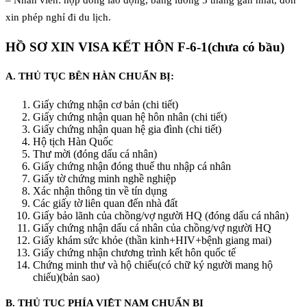
– Nhân viên: hợp đồng lao động, bảng lương 3 tháng gần nhất, đơn
xin phép nghỉ đi du lịch.
HỒ SƠ XIN VISA KẾT HÔN F-6-1(chưa có bầu)
A. THỦ TỤC BÊN HÀN CHUẨN BỊ:
Giấy chứng nhận cơ bản (chi tiết)
Giấy chứng nhận quan hệ hôn nhân (chi tiết)
Giấy chứng nhận quan hệ gia đình (chi tiết)
Hộ tịch Hàn Quốc
Thư mời (đóng dấu cá nhân)
Giấy chứng nhận đóng thuế thu nhập cá nhân
Giấy tờ chứng minh nghề nghiệp
Xác nhận thông tin về tín dụng
Các giấy tờ liên quan đến nhà đất
Giấy bảo lãnh của chồng/vợ người HQ (đóng dấu cá nhân)
Giấy chứng nhận dấu cá nhân của chồng/vợ người HQ
Giấy khám sức khỏe (thần kinh+HIV+bệnh giang mai)
Giấy chứng nhận chương trình kết hôn quốc tế
Chứng minh thư và hộ chiếu(có chữ ký người mang hộ
chiếu)(bản sao)
B. THỦ TỤC PHÍA VIỆT NAM CHUẨN BỊ