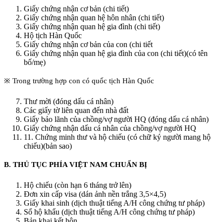
Giấy chứng nhận cơ bản (chi tiết)
Giấy chứng nhận quan hệ hôn nhân (chi tiết)
Giấy chứng nhận quan hệ gia đình (chi tiết)
Hộ tịch Hàn Quốc
Giấy chứng nhận cơ bản của con (chi tiết
Giấy chứng nhận quan hệ gia đình của con (chi tiết)(có tên
bố/mẹ)
※ Trong trường hợp con có quốc tịch Hàn Quốc
Thư mời (đóng dấu cá nhân)
Các giấy tờ liên quan đến nhà đất
Giấy bảo lãnh của chồng/vợ người HQ (đóng dấu cá nhân)
Giấy chứng nhận dấu cá nhân của chồng/vợ người HQ
11. Chứng minh thư và hộ chiếu (có chữ ký người mang hộ
chiếu)(bản sao)
B. THỦ TỤC PHÍA VIỆT NAM CHUẨN BỊ
Hộ chiếu (còn hạn 6 tháng trở lên)
Đơn xin cấp visa (dán ảnh nền trắng 3,5×4,5)
Giấy khai sinh (dịch thuật tiếng A/H công chứng tư pháp)
Sổ hộ khẩu (dịch thuật tiếng A/H công chứng tư pháp)
Bản khai kết hôn