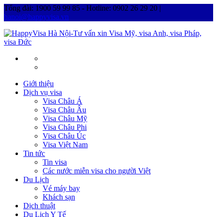
Tổng đài: 1900 59 99 85 - Hotline: 0902 26 29 20 |
hanoi@happyvisa.vn
Giới thiệu
Dịch vụ visa
Visa Châu Á
Visa Châu Âu
Visa Châu Mỹ
Visa Châu Phi
Visa Châu Úc
Visa Việt Nam
Tin tức
Tin visa
Các nước miễn visa cho người Việt
Du Lịch
Vé máy bay
Khách sạn
Dịch thuật
Du Lịch Y Tế