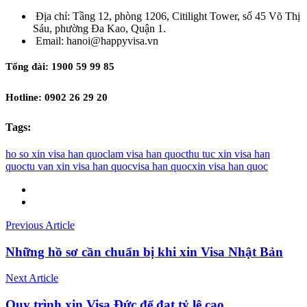
Địa chỉ: Tầng 12, phòng 1206, Citilight Tower, số 45 Võ Thị
Sáu, phường Đa Kao, Quận 1.
Email: hanoi@happyvisa.vn
Tổng đài: 1900 59 99 85
Hotline: 0902 26 29 20
Tags:
ho so xin visa han quoc
lam visa han quoc
thu tuc xin visa han
quoc
tu van xin visa han quoc
visa han quoc
xin visa han quoc
Previous Article
Những hồ sơ cần chuẩn bị khi xin Visa Nhật Bản
Next Article
Quy trình xin Visa Đức để đạt tỷ lệ cao