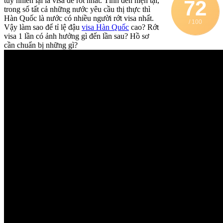
tuy nhiên lại là visa dễ rớt nhất. Tính đến hiện tại,
72
trong số tất cả những nước yêu cầu thị thực thì
Hàn Quốc là nước có nhiều người rớt visa nhất.
/ 100
Vậy làm sao để tỉ lệ đậu
visa Hàn Quốc
cao? Rớt
visa 1 lần có ảnh hưởng gì đến lần sau? Hồ sơ
cần chuẩn bị những gì?