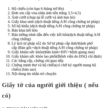
Hộ chiếu (còn hạn 6 tháng trở lên)
Đơn xin cấp visa (dán ảnh nền trắng 3,5×4,5)
Ảnh cưới (chụp tại lễ cưới và ảnh hẹn hò)
Giấy khai sinh (dịch thuật tiếng A/H công chứng tư pháp)
Sổ hộ khẩu (dịch thuật tiếng A/H công chứng tư pháp)
Bản khai kết hôn
Bản tường trình dẫn đến việc kết hôn(dịch thuật tiếng A/H
công chứng)
Lý lịch tư pháp số2 do Sở tư pháp cấp tỉnh/thành phố
cấp (Bản gốc+dịch thuật tiếng A/H công chứng tư pháp)
Giấy khám sức khỏe(thần kinh+HIV+bệnh giang mai)
Giấy khám sức khỏe lao phổi(Bệnh viện do ĐSQ chỉ định)
Các bằng cấp, chứng chỉ giao tiếp
Chứng minh thư và hộ chiếu(có chữ ký người mang hộ
chiếu) (bản sao)
Nội dung tin nhắn trò chuyện
Giấy tờ của người giới thiệu ( nếu
có)