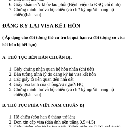
Giấy khám sức khỏe lao phổi (Bệnh viện do ĐSQ chỉ định)
Chứng minh thư và hộ chiếu (có chữ ký người mang hộ
chiếu)(bản sao)
ĐĂNG KÝ LẠI VISA KẾT HÔN
( Áp dụng cho đối tượng thẻ cư trú bị quá hạn và đối tượng có visa
kết hôn bị hết hạn)
A. THỦ TỤC BÊN HÀN CHUẨN BỊ:
Giấy chứng nhận quan hệ hôn nhân (chi tiết)
Bản tường trình lý do đăng ký lại visa kết hôn
Các giấy tờ liên quan đến nhà đất
Giấy bảo lãnh của chồng/vợ người HQ
Chứng minh thư và hộ chiếu (có chữ ký người mang hộ
chiếu)(bản sao)
B. THỦ TỤC PHÍA VIỆT NAM CHUẨN BỊ
Hộ chiếu (còn hạn 6 tháng trở lên)
Đơn xin cấp visa (dán ảnh nền trắng 3,5×4,5)