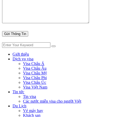
Giới thiệu
Dịch vụ visa
Visa Châu Á
Visa Châu Âu
Visa Châu Mỹ
Visa Châu Phi
Visa Châu Úc
Visa Việt Nam
Tin tức
Tin visa
Các nước miễn visa cho người Việt
Du Lịch
Vé máy bay
Khách sạn