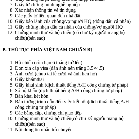
Giấy tờ chứng minh nghề nghiệp
Xác nhận thông tin về tín dụng
Các giấy tờ liên quan đến nhà đất
Giấy bảo lãnh của chồng/vợ người HQ (đóng dấu cá nhân)
Giấy chứng nhận dấu cá nhân của chồng/vợ người HQ
Chứng minh thư và hộ chiếu (có chữ ký người mang hộ
chiếu)(bản sao)
B. THỦ TỤC PHÍA VIỆT NAM CHUẨN BỊ
Hộ chiếu (còn hạn 6 tháng trở lên)
Đơn xin cấp visa (dán ảnh nền trắng 3,5×4,5)
Ảnh cưới (chụp tại lễ cưới và ảnh hẹn hò)
Giấy khámthai
Giấy khai sinh (dịch thuật tiếng A/H công chứng tư pháp)
Sổ hộ khẩu (dịch thuật tiếng A/H công chứng tư pháp)
Bản khai kết hôn
Bản tường trình dẫn đến việc kết hôn(dịch thuật tiếng A/H
công chứng tư pháp)
Các bằng cấp, chứng chỉ giao tiếp
Chứng minh thư và hộ chiếu(có chữ ký người mang hộ
chiếu)(bản sao)
Nội dung tin nhắn trò chuyện