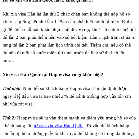
Hồ sơ xin visa Hàn Quốc lần 2 khác gì lần 1?
Khi xin visa Hàn lại lần thứ 2 chắc chắn bạn không thể nộp hồ sơ
xin visa giống hệt như lần 1. Bạn cần phải biết mình bị rớt vì lý do
gì để thiếu chỗ nào khắc phục chỗ đó. Ví dụ, lần 1 tài chính chưa tốt
thì lần 2 bạn phải thêm tiền vào sổ tiết kiệm. Lần 1 lịch trình chưa rõ
ràng thì lần 2 bạn phải làm lịch trình chi tiết. Thậm chí, nếu có thể
thì nên đi một số nước miễn thị thực trước để lịch sử du lịch tốt
hơn…
Xin visa Hàn Quốc tại Happyvisa có gì khác biệt?
Thứ nhất
: Nhìn hồ sơ khách hàng Happyvisa sẽ nhận định được
ngay tỉ lệ đậu visa là bao nhiêu % để tránh trường hợp vừa tốn chi
phí vừa rớt visa.
Thứ 2:
Happyvisa sẽ tư vấn điểm mạnh và điểm yếu trong hồ sơ của
khách hàng khi
tư vấn xin visa Hàn Quốc
. Tư vấn để khách hàng
chuẩn bị thêm những giấy tờ khác (có thể không có trong danh mục