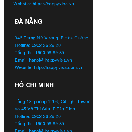
Website: https://happyvisa.vn
ĐÀ NẴNG
346 Trưng Nữ Vương, P.Hòa Cường
Hotline: 0902 26 29 20
Tổng đài: 1900 59 99 85
Email: hanoi@happyvisa.vn
Website: http://happyvisa.com.vn
HỒ CHÍ MINH
Tầng 12, phòng 1206, Citilight Tower,
số 45 Võ Thị Sáu, P.Tân Định .
Hotline: 0902 26 29 20
Tổng đài: 1900 59 99 85
Email: hanoi@happyvisa.vn