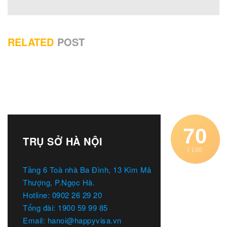
RELATED
POST
70
TRỤ SỞ HÀ NỘI
/ 100
Tầng 6 Toà nhà Ba Đình, 13 Kim Mã
Thượng, P.Ngọc Hà.
Hotline: 0902 26 29 20
Tổng đài: 1900 59 99 85
Email: hanoi@happyvisa.vn