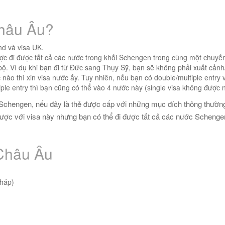
 châu Âu?
and và visa UK.
 đi được tất cả các nước trong khối Schengen trong cùng một chuyến 
 bộ. Ví dụ khi bạn đi từ Đức sang Thụy Sỹ, bạn sẽ không phải xuất cản
nào thì xin visa nước ấy. Tuy nhiên, nếu bạn có double/multiple entry v
ple entry thì bạn cũng có thể vào 4 nước này (single visa không được
Schengen, nếu đây là thẻ được cấp với những mục đích thông thườn
 được với visa này nhưng bạn có thể đi được tất cả các nước Schen
Châu Âu
Pháp)