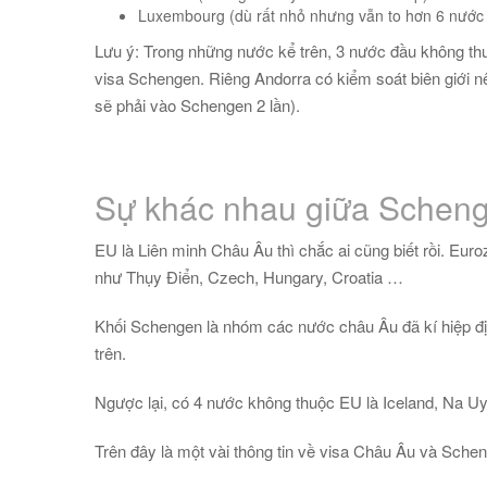
Luxembourg (dù rất nhỏ nhưng vẫn to hơn 6 nước t
Lưu ý: Trong những nước kể trên, 3 nước đầu không th
visa Schengen. Riêng Andorra có kiểm soát biên giới n
sẽ phải vào Schengen 2 lần).
Sự khác nhau giữa Schen
EU là Liên minh Châu Âu thì chắc ai cũng biết rồi. E
như Thụy Điển, Czech, Hungary, Croatia …
Khối Schengen là nhóm các nước châu Âu đã kí hiệp đị
trên.
Ngược lại, có 4 nước không thuộc EU là Iceland, Na U
Trên đây là một vài thông tin về visa Châu Âu và Sche