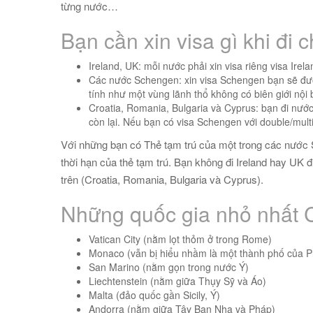
từng nước…
Bạn cần xin visa gì khi đi
Ireland, UK: mỗi nước phải xin visa riêng visa Irel
Các nước Schengen: xin visa Schengen bạn sẽ được
tính như một vùng lãnh thổ không có biên giới nội
Croatia, Romania, Bulgaria và Cyprus: bạn đi nước 
còn lại.
Nếu bạn có visa Schengen với double/multi
Với những bạn có Thẻ tạm trú của một trong các nước 
thời hạn của thẻ tạm trú. Bạn không đi Ireland hay UK
trên (Croatia, Romania, Bulgaria và Cyprus).
Những quốc gia nhỏ nhất 
Vatican City (nằm lọt thỏm ở trong Rome)
Monaco (vẫn bị hiểu nhầm là một thành phố của 
San Marino (nằm gọn trong nước Ý)
Liechtenstein (nằm giữa Thụy Sỹ và Áo)
Malta (đảo quốc gần Sicily, Ý)
Andorra (nằm giữa Tây Ban Nha và Pháp)