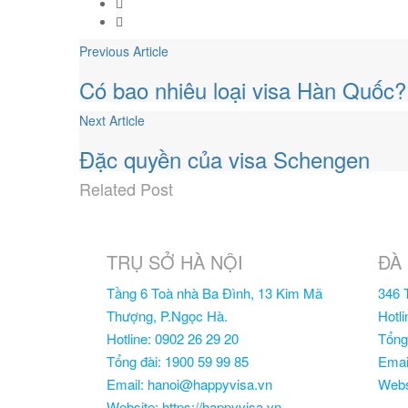
Previous Article
Có bao nhiêu loại visa Hàn Quốc? 
Next Article
Đặc quyền của visa Schengen
Related
Post
TRỤ SỞ HÀ NỘI
ĐÀ
Tầng 6 Toà nhà Ba Đình, 13 Kim Mã
346 
Thượng, P.Ngọc Hà.
Hotli
Hotline: 0902 26 29 20
Tổng
Tổng đài: 1900 59 99 85
Emai
Email: hanoi@happyvisa.vn
Webs
Website: https://happyvisa.vn