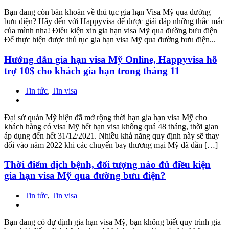
Bạn đang còn băn khoăn về thủ tục gia hạn Visa Mỹ qua đường
bưu điện? Hãy đến với Happyvisa để được giải đáp những thắc mắc
của mình nha! Điều kiện xin gia hạn visa Mỹ qua đường bưu điện
Để thực hiện được thủ tục gia hạn visa Mỹ qua đường bưu điện...
Hướng dẫn gia hạn visa Mỹ Online, Happyvisa hỗ
trợ 10$ cho khách gia hạn trong tháng 11
Tin tức
,
Tin visa
Đại sứ quán Mỹ hiện đã mở rộng thời hạn gia hạn visa Mỹ cho
khách hàng có visa Mỹ hết hạn visa không quá 48 tháng, thời gian
áp dụng đến hết 31/12/2021. Nhiều khả năng quy định này sẽ thay
đổi vào năm 2022 khi các chuyến bay thương mại Mỹ đã dần […]
Thời điểm dịch bệnh, đối tượng nào đủ điều kiện
gia hạn visa Mỹ qua đường bưu điện?
Tin tức
,
Tin visa
Bạn đang có dự định gia hạn visa Mỹ, bạn không biết quy trình gia