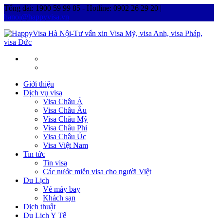
Tổng đài: 1900 59 99 85 - Hotline: 0902 26 29 20 |
hanoi@happyvisa.vn
Giới thiệu
Dịch vụ visa
Visa Châu Á
Visa Châu Âu
Visa Châu Mỹ
Visa Châu Phi
Visa Châu Úc
Visa Việt Nam
Tin tức
Tin visa
Các nước miễn visa cho người Việt
Du Lịch
Vé máy bay
Khách sạn
Dịch thuật
Du Lịch Y Tế