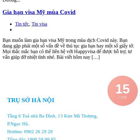
Gia hạn visa Mỹ mùa Covid
Tin tức
,
Tin visa
Bạn muốn làm gia hạn visa Mỹ trong mùa dịch Covid này. Bạn
đang gặp phải một số vấn đề về thủ tục gia hạn hay một số giấy tờ.
Mọi thắc mắc bạn có thể liên hệ với Happyvisa để được hỗ trợ, tư
vấn giúp đỡ nhiệt tình nhé. Bài viết hôm nay […]
15
/ 100
TRỤ SỞ HÀ NỘI
Tầng 6 Toà nhà Ba Đình, 13 Kim Mã Thượng,
P.Ngọc Hà.
Hotline: 0902 26 29 20
Tổng đài: 1900 59 99 85