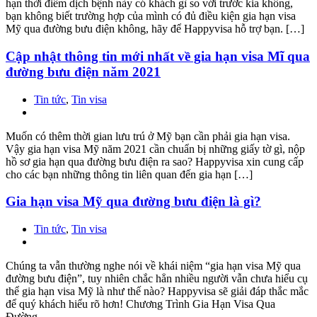
hạn thời điểm dịch bệnh này có khách gì so với trước kia không,
bạn không biết trường hợp của mình có đủ điều kiện gia hạn visa
Mỹ qua đường bưu điện không, hãy để Happyvisa hỗ trợ bạn. […]
Cập nhật thông tin mới nhất về gia hạn visa Mĩ qua
đường bưu điện năm 2021
Tin tức
,
Tin visa
Muốn có thêm thời gian lưu trú ở Mỹ bạn cần phải gia hạn visa.
Vậy gia hạn visa Mỹ năm 2021 cần chuẩn bị những giấy tờ gì, nộp
hồ sơ gia hạn qua đường bưu điện ra sao? Happyvisa xin cung cấp
cho các bạn những thông tin liên quan đến gia hạn […]
Gia hạn visa Mỹ qua đường bưu điện là gì?
Tin tức
,
Tin visa
Chúng ta vẫn thường nghe nói về khái niệm “gia hạn visa Mỹ qua
đường bưu điện”, tuy nhiên chắc hẳn nhiều người vẫn chưa hiểu cụ
thể gia hạn visa Mỹ là như thế nào? Happyvisa sẽ giải đáp thắc mắc
để quý khách hiểu rõ hơn! Chương Trình Gia Hạn Visa Qua
Đường...