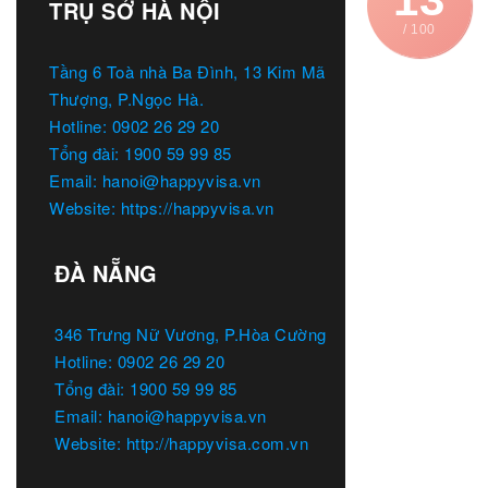
TRỤ SỞ HÀ NỘI
/ 100
Tầng 6 Toà nhà Ba Đình, 13 Kim Mã
Thượng, P.Ngọc Hà.
Hotline: 0902 26 29 20
Tổng đài: 1900 59 99 85
Email: hanoi@happyvisa.vn
Website: https://happyvisa.vn
ĐÀ NẴNG
346 Trưng Nữ Vương, P.Hòa Cường
Hotline: 0902 26 29 20
Tổng đài: 1900 59 99 85
Email: hanoi@happyvisa.vn
Website: http://happyvisa.com.vn