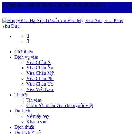
Tổng đài: 1900 59 99 85 - Hotline: 0902 26 29 20 |
hanoi@happyvisa.vn
Giới thiệu
Dịch vụ visa
Visa Châu Á
Visa Châu Âu
Visa Châu Mỹ
Visa Châu Phi
Visa Châu Úc
Visa Việt Nam
Tin tức
Tin visa
Các nước miễn visa cho người Việt
Du Lịch
Vé máy bay
Khách sạn
Dịch thuật
Du Lịch Y Tế