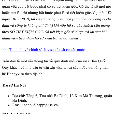
cần xin xác nhận sổ tiết kiệm của ngân hàng. Thì hiện nay Đại sứ
quán yêu cầu bắt buộc phải có sổ tiết kiệm gốc. Có thể là sổ mới mở
hoặc mở lâu rồi nhưng bắt buộc phải là sổ tiết kiệm gốc. Cụ thể:
“Từ
ngày 18/11/2019, t
ất cả các công ty du lịch (bao gồm cả công ty chỉ
định và công ty không chỉ định) khi nộp hồ sơ của khách cần mang
theo SỔ TIẾT KIỆM GỐC. Sổ tiết kiệm gốc sẽ được trả lại sau khi
nhân viên tiếp nhận hồ sơ kiểm tra và đối chiếu”.
>>>
Tìm hiểu về chính sách visa của tất cả các nước
Trên đây là một vài thông tin về quy định mới của visa Hàn Quốc.
Qúy khách có nhu cầu tư vấn xin visa tất cả các nước vui lòng liên
hệ Happyvisa theo địa chỉ:
Trụ sở Hà Nội
Địa chỉ: Tầng 6, Tòa nhà Ba Đình, 13 Kim Mã Thượng, quận
Ba Đình.
Email: hanoi@happyvisa.vn