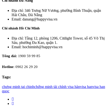
Chi nhánh Đà Nẵng
Địa chỉ: 346 Trưng Nữ Vương, phường Bình Thuận, quận
Hải Châu, Đà Nẵng
Email: danang@happyvisa.vn
Chi nhánh Hồ Chí Minh
Địa chỉ: Tầng 12, phòng 1206, Citilight Tower, số 45 Võ Thị
Sáu, phường Đa Kao, quận 1.
Email: hochiminh@happyvisa.vn
Tổng đài:
1900 59 99 85
Hotline
: 0902 26 29 20
Tags:
chưng minh tai chinh
chứng minh tài chính visa hàn
visa han
visa han
quoc