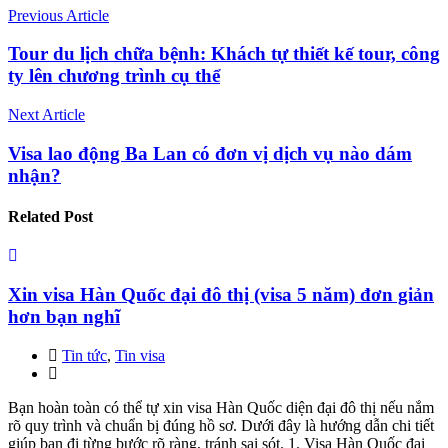
Previous Article
Tour du lịch chữa bệnh: Khách tự thiết kế tour, công
ty lên chương trình cụ thể
Next Article
Visa lao động Ba Lan có đơn vị dịch vụ nào dám
nhận?
Related
Post
Xin visa Hàn Quốc đại đô thị (visa 5 năm) đơn giản
hơn bạn nghĩ
Tin tức
,
Tin visa
Bạn hoàn toàn có thể tự xin visa Hàn Quốc diện đại đô thị nếu nắm
rõ quy trình và chuẩn bị đúng hồ sơ. Dưới đây là hướng dẫn chi tiết
giúp bạn đi từng bước rõ ràng, tránh sai sót. 1. Visa Hàn Quốc đại