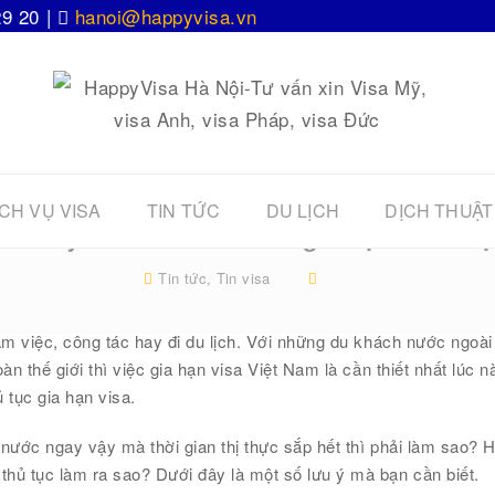
29 20 |
hanoi@happyvisa.vn
CH VỤ VISA
TIN TỨC
DU LỊCH
DỊCH THUẬT
ố lưu ý khi làm hồ sơ xin gia hạn visa Vi
Tin tức
,
Tin visa
làm việc, công tác hay đi du lịch. Với những du khách nước ngoài
àn thế giới thì việc gia hạn visa Việt Nam là cần thiết nhất lúc n
 tục gia hạn visa.
 nước ngay vậy mà thời gian thị thực sắp hết thì phải làm sao? H
thủ tục làm ra sao? Dưới đây là một số lưu ý mà bạn cần biết.