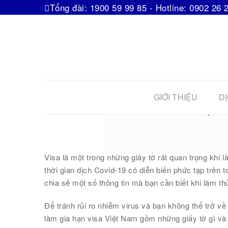
Tổng đài: 1900 59 99 85 - Hotline: 0902 26 
GIỚI THIỆU
DỊ
Một s
Visa là một trong những giấy tờ rất quan trọng khi 
thời gian dịch Covid-19 có diễn biến phức tạp trên to
chia sẻ một số thông tin mà bạn cần biết khi làm thủ
Để tránh rủi ro nhiễm virus và bạn không thể trở về
làm gia hạn visa Việt Nam gồm những giấy tờ gì và 