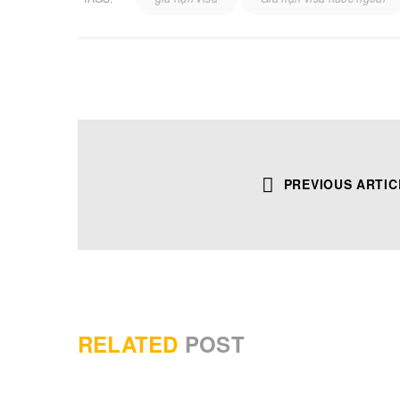
TRỤ SỞ HÀ NỘI
ĐÀ NẴNG
PREVIOUS ARTIC
Tầng 6 Toà nhà Ba Đình, 13 Kim Mã
346 Trưng Nữ
Thượng, P.Ngọc Hà.
Hotline: 0902
Hotline: 0902 26 29 20
Tổng đài: 190
Tổng đài: 1900 59 99 85
Email: hanoi
Email: hanoi@happyvisa.vn
Website: http
Website: https://happyvisa.vn
RELATED
POST