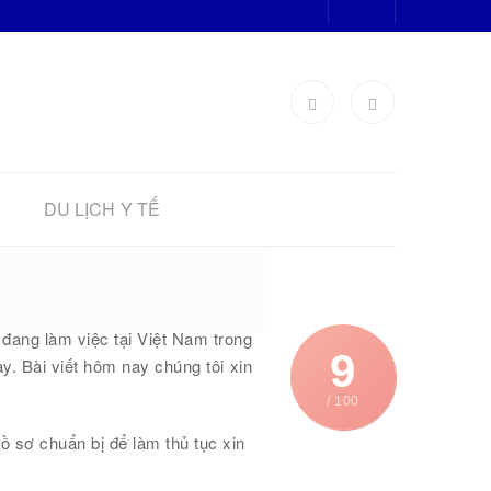
DU LỊCH Y TẾ
ệt Nam
 đang làm việc tại Việt Nam trong
9
ày. Bài viết hôm nay chúng tôi xin
/ 100
ồ sơ chuẩn bị để làm thủ tục xin