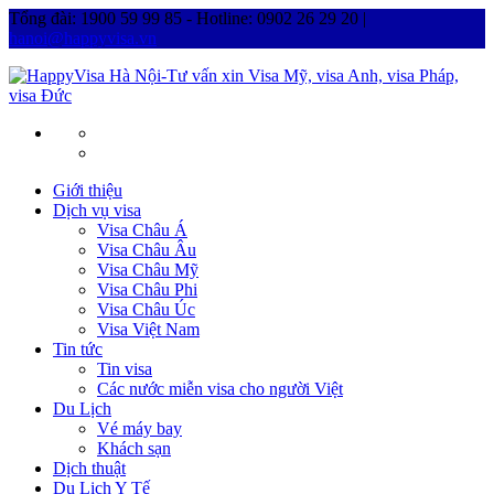
Tổng đài: 1900 59 99 85 - Hotline: 0902 26 29 20 |
hanoi@happyvisa.vn
Giới thiệu
Dịch vụ visa
Visa Châu Á
Visa Châu Âu
Visa Châu Mỹ
Visa Châu Phi
Visa Châu Úc
Visa Việt Nam
Tin tức
Tin visa
Các nước miễn visa cho người Việt
Du Lịch
Vé máy bay
Khách sạn
Dịch thuật
Du Lịch Y Tế