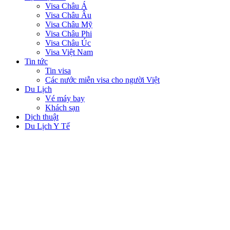
Visa Châu Á
Visa Châu Âu
Visa Châu Mỹ
Visa Châu Phi
Visa Châu Úc
Visa Việt Nam
Tin tức
Tin visa
Các nước miễn visa cho người Việt
Du Lịch
Vé máy bay
Khách sạn
Dịch thuật
Du Lịch Y Tế