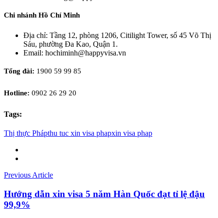
Chi nhánh Hồ Chí Minh
Địa chỉ: Tầng 12, phòng 1206, Citilight Tower, số 45 Võ Thị
Sáu, phường Đa Kao, Quận 1.
Email: hochiminh@happyvisa.vn
Tổng đài:
1900 59 99 85
Hotline:
0902 26 29 20
Tags:
Thị thực Pháp
thu tuc xin visa phap
xin visa phap
Previous Article
Hướng dẫn xin visa 5 năm Hàn Quốc đạt tỉ lệ đậu
99,9%