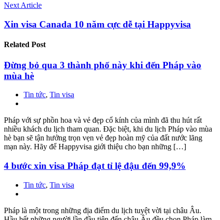
Next Article
Xin visa Canada 10 năm cực dễ tại Happyvisa
Related
Post
Đừng bỏ qua 3 thành phố này khi đến Pháp vào
mùa hè
Tin tức
,
Tin visa
Pháp với sự phồn hoa và vẻ đẹp cổ kính của mình đã thu hút rất
nhiều khách du lịch tham quan. Đặc biệt, khi du lịch Pháp vào mùa
hè bạn sẽ tận hưởng trọn vẹn vẻ đẹp hoàn mỹ của đất nước lãng
mạn này. Hãy để Happyvisa giới thiệu cho bạn những […]
4 bước xin visa Pháp đạt tỉ lệ đậu đến 99,9%
Tin tức
,
Tin visa
Pháp là một trong những địa điểm du lịch tuyệt vời tại châu Âu.
Hầu hết những người lần đầu tiên đến châu Âu đều chọn Pháp làm