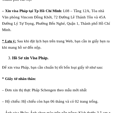
– Xin visa Pháp tại Tp Hồ Chí Minh
: L08 – Tầng 12A, Tòa nhà
Văn phòng Vincom Đồng Khởi, 72 Đường Lê Thánh Tôn và 45A
Đường Lý Tự Trọng, Phường Bến Nghé, Quận 1, Thành phố Hồ Chí
Minh.
* Lưu ý:
Sau khi đặt lịch hẹn trên trang Web, bạn cần in giấy hẹn ra
khi mang hồ sơ đến nộp.
Hồ Sơ xin Visa Pháp.
Để xin visa Pháp, bạn cần chuẩn bị tốt bốn loại giấy tờ như sau:
* Giấy tờ nhân thân:
– Đơn xin thị thực Pháp Schengen theo mẫu mới nhất
– Hộ chiếu: Hộ chiếu còn hạn 06 tháng và có 02 trang trống.
– Ảnh visa Pháp: Ảnh chụp màu trên nền trắng; Kích thước 3.5 cm x